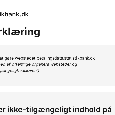
tikbank.dk
rklæring
l at gøre webstedet betalingsdata.statistikbank.dk
ed af offentlige organers websteder og
lgængelighedsloven')
.
er ikke-tilgængeligt indhold på