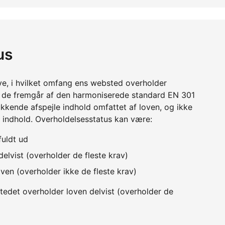
us
ve, i hvilket omfang ens websted overholder
m de fremgår af den harmoniserede standard EN 301
kkende afspejle indhold omfattet af loven, og ikke
 indhold. Overholdelsesstatus kan være:
fuldt ud
elvist (overholder de fleste krav)
ven (overholder ikke de fleste krav)
edet overholder loven delvist (overholder de