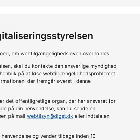
italiseringsstyrelsen
yn med, om webtilgængelighedsloven overholdes.
relsen, skal du kontakte den ansvarlige myndighed
d henblik på at løse webtilgængelighedsproblemet.
ormationen, der fremgår øverst i denne
r det offentligretlige organ, der har ansvaret for
lende på din henvendelse, kan du sende en
lsen på mail
webtilsyn@digst.dk
eller indtale en
in henvendelse og vender tilbage inden 10