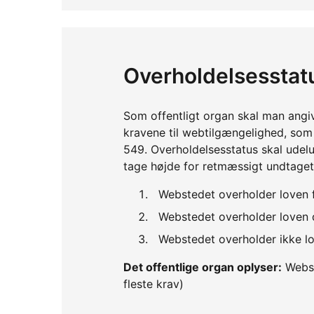
Overholdelsesstat
Som offentligt organ skal man angi
kravene til webtilgængelighed, so
549. Overholdelsesstatus skal udelu
tage højde for retmæssigt undtaget
Webstedet overholder loven 
Webstedet overholder loven d
Webstedet overholder ikke lo
Det offentlige organ oplyser:
Webst
fleste krav)