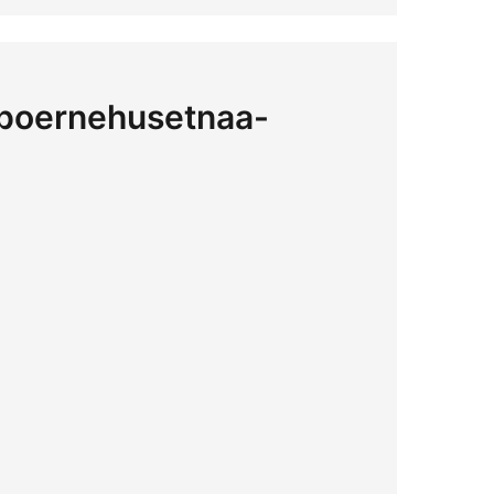
å boernehusetnaa-