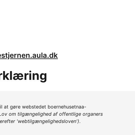
stjernen.aula.dk
rklæring
til at gøre webstedet boernehusetnaa-
Lov om tilgængelighed af offentlige organers
erefter 'webtilgængelighedsloven')
.