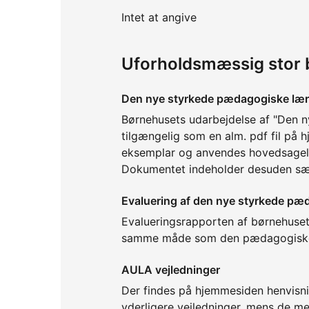
Intet at angive
Uforholdsmæssig stor 
Den nye styrkede pædagogiske lær
Børnehusets udarbejdelse af "Den 
tilgængelig som en alm. pdf fil på
eksemplar og anvendes hovedsagelig
Dokumentet indeholder desuden sær
Evaluering af den nye styrkede pæ
Evalueringsrapporten af børnehuse
samme måde som den pædagogiske l
AULA vejledninger
Der findes på hjemmesiden henvisni
yderligere vejledninger, mens de me