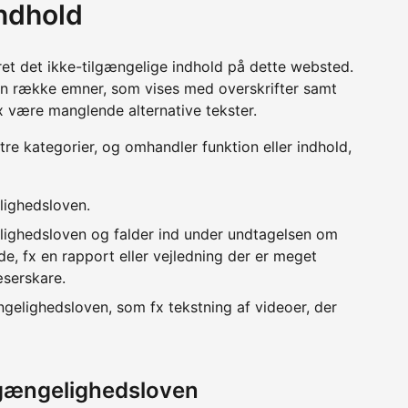
indhold
ret det ikke-tilgængelige indhold på dette websted.
en række emner, som vises med overskrifter samt
x være manglende alternative tekster.
 tre kategorier, og omhandler funktion eller indhold,
lighedsloven.
lighedsloven og falder ind under undtagelsen om
e, fx en rapport eller vejledning der er meget
æserskare.
ngelighedsloven, som fx tekstning af videoer, der
lgængelighedsloven