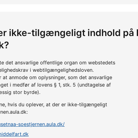
 er ikke-tilgængeligt indhold p
k?
tte det ansvarlige offentlige organ om webstedets
lighedskrav i webtilgængelighedsloven.
r at anmode om oplysninger, som det ansvarlige
get i medfør af lovens § 1, stk. 5 (undtagelse af
æssig stor byrde).
 hvis du oplever, at der er ikke-tilgængeligt
nen.aula.dk:
usetnaa-soestjernen.aula.dk/
iddelfart.dk