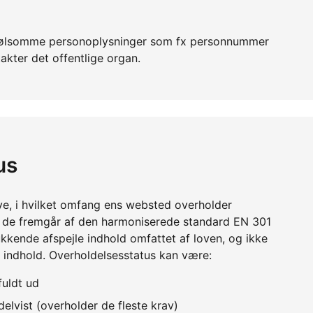
er følsomme personoplysninger som fx personnummer
akter det offentlige organ.
us
ve, i hvilket omfang ens websted overholder
m de fremgår af den harmoniserede standard EN 301
kkende afspejle indhold omfattet af loven, og ikke
 indhold. Overholdelsesstatus kan være:
fuldt ud
elvist (overholder de fleste krav)