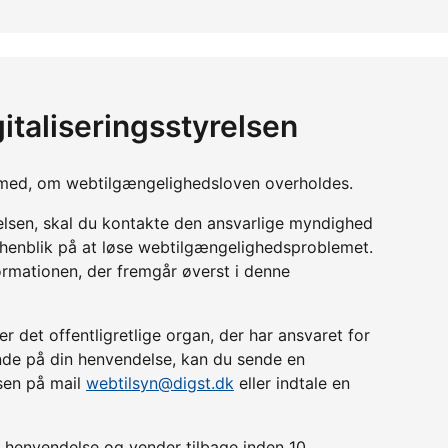
italiseringsstyrelsen
yn med, om webtilgængelighedsloven overholdes.
relsen, skal du kontakte den ansvarlige myndighed
d henblik på at løse webtilgængelighedsproblemet.
ormationen, der fremgår øverst i denne
r det offentligretlige organ, der har ansvaret for
lende på din henvendelse, kan du sende en
lsen på mail
webtilsyn@digst.dk
eller indtale en
in henvendelse og vender tilbage inden 10