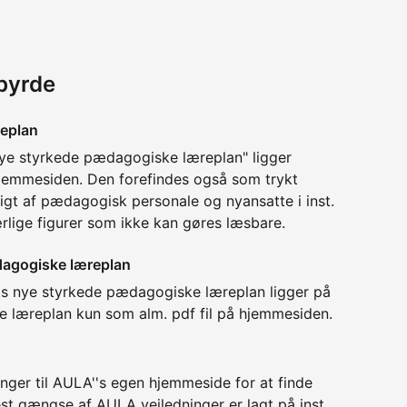
byrde
eplan
nye styrkede pædagogiske læreplan" ligger
 hjemmesiden. Den forefindes også som trykt
t af pædagogisk personale og nyansatte i inst.
lige figurer som ikke kan gøres læsbare.
dagogiske læreplan
ts nye styrkede pædagogiske læreplan ligger på
æreplan kun som alm. pdf fil på hjemmesiden.
nger til AULA''s egen hjemmeside for at finde
st gængse af AULA vejledninger er lagt på inst.