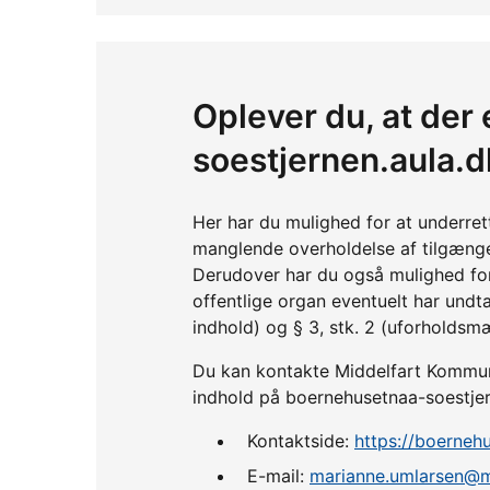
Oplever du, at der
soestjernen.aula.d
Her har du mulighed for at underre
manglende overholdelse af tilgænge
Derudover har du også mulighed fo
offentlige organ eventuelt har undta
indhold) og § 3, stk. 2 (uforholdsm
Du kan kontakte Middelfart Kommune,
indhold på boernehusetnaa-soestjer
Kontaktside:
https://boerneh
E-mail:
marianne.umlarsen@m