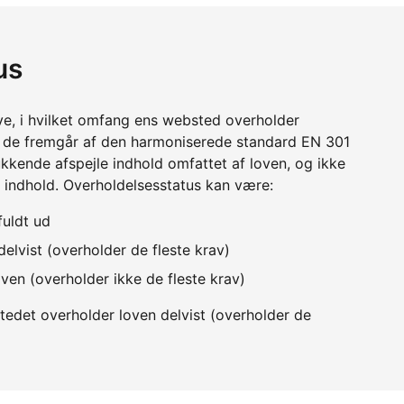
us
ve, i hvilket omfang ens websted overholder
m de fremgår af den harmoniserede standard EN 301
kkende afspejle indhold omfattet af loven, og ikke
 indhold. Overholdelsesstatus kan være:
fuldt ud
elvist (overholder de fleste krav)
ven (overholder ikke de fleste krav)
edet overholder loven delvist (overholder de