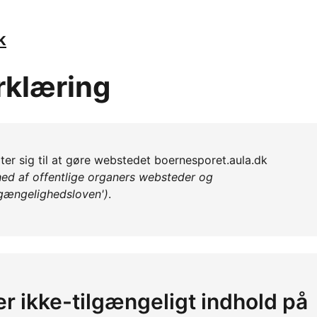
k
rklæring
er sig til at gøre webstedet boernesporet.aula.dk
ed af offentlige organers websteder og
lgængelighedsloven')
.
er ikke-tilgængeligt indhold på