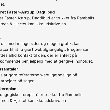
et.
ret Faster-Astrup, Dagtilbud
et Faster-Astrup, Dagtilbud er trukket fra Rambølls
ernen & Hjertet kan ikke udskrive en
k
 o.l. med mange sider og megen grafik, kan
rcer til at få gjort webtilgængeligt. Brugere som
des altid kontakt til den, der er anført på
dkommende behjælpelig med at gengive indholdet.
gssamtaler
s at gøre referaterne webtilgængelige på
 arbejder på sagen.
læreplan
agogiske læreplan" er trukket fra Rambølls
ernen & Hjertet kan ikke udskrive en