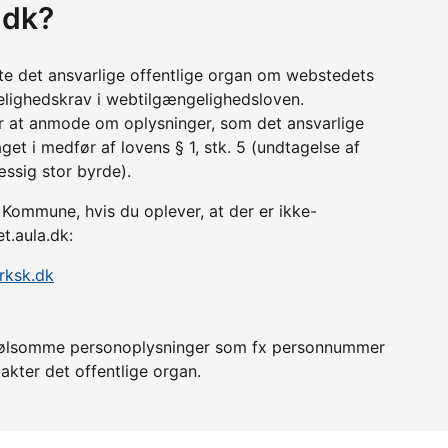
.dk?
tte det ansvarlige offentlige organ om webstedets
lighedskrav i webtilgængelighedsloven.
r at anmode om oplysninger, som det ansvarlige
get i medfør af lovens § 1, stk. 5 (undtagelse af
æssig stor byrde).
Kommune, hvis du oplever, at der er ikke-
t.aula.dk:
rksk.dk
er følsomme personoplysninger som fx personnummer
akter det offentlige organ.