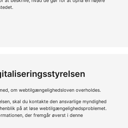
or at beskrive, hvad de gør for at opnå en højere
tedet.
italiseringsstyrelsen
yn med, om webtilgængelighedsloven overholdes.
relsen, skal du kontakte den ansvarlige myndighed
d henblik på at løse webtilgængelighedsproblemet.
ormationen, der fremgår øverst i denne