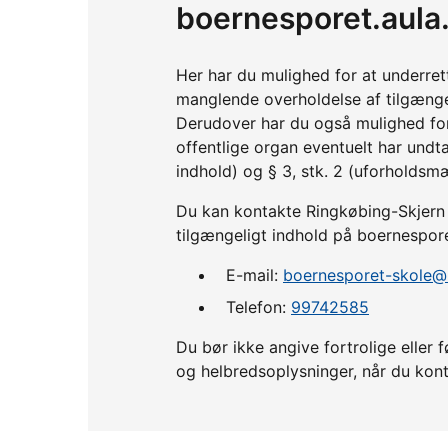
boernesporet.aula
Her har du mulighed for at underre
manglende overholdelse af tilgænge
Derudover har du også mulighed fo
offentlige organ eventuelt har undta
indhold) og § 3, stk. 2 (uforholdsm
Du kan kontakte Ringkøbing-Skjern 
tilgængeligt indhold på boernespore
E-mail:
boernesporet-skole@
Telefon:
99742585
Du bør ikke angive fortrolige ell
og helbredsoplysninger, når du kont