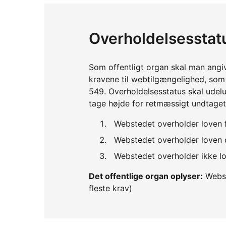
Overholdelsesstat
Som offentligt organ skal man angi
kravene til webtilgængelighed, so
549. Overholdelsesstatus skal udelu
tage højde for retmæssigt undtaget
Webstedet overholder loven 
Webstedet overholder loven d
Webstedet overholder ikke lo
Det offentlige organ oplyser:
Webst
fleste krav)