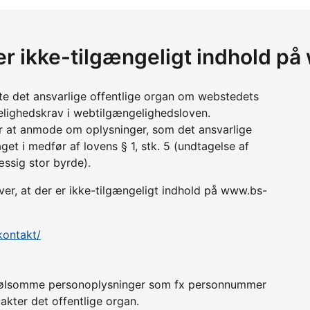
 er ikke-tilgængeligt indhold 
tte det ansvarlige offentlige organ om webstedets
lighedskrav i webtilgængelighedsloven.
r at anmode om oplysninger, som det ansvarlige
get i medfør af lovens § 1, stk. 5 (undtagelse af
æssig stor byrde).
er, at der er ikke-tilgængeligt indhold på www.bs-
kontakt/
er følsomme personoplysninger som fx personnummer
akter det offentlige organ.