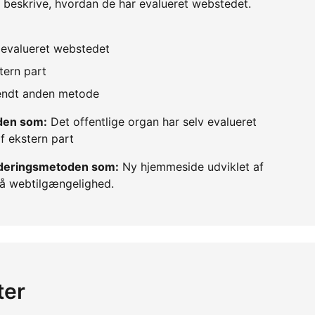
 beskrive, hvordan de har evalueret webstedet.
v evalueret webstedet
tern part
vendt anden metode
oden som:
Det offentlige organ har selv evalueret
f ekstern part
urderingsmetoden som:
Ny hjemmeside udviklet af
å webtilgængelighed.
ter