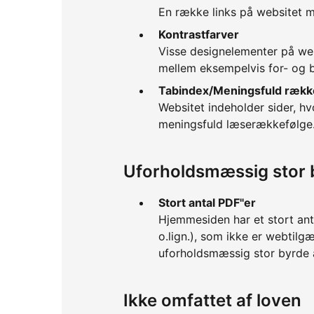
En række links på websitet ma
Kontrastfarver
Visse designelementer på web
mellem eksempelvis for- og b
Tabindex/Meningsfuld rækk
Websitet indeholder sider, hv
meningsfuld læserækkefølge
Uforholdsmæssig stor 
Stort antal PDF''er
Hjemmesiden har et stort anta
o.lign.), som ikke er webtil
uforholdsmæssig stor byrde 
Ikke omfattet af loven