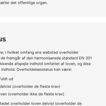
akter det offentlige organ.
us
ve, i hvilket omfang ens websted overholder
m de fremgår af den harmoniserede standard EN 301
kkende afspejle indhold omfattet af loven, og ikke
 indhold. Overholdelsesstatus kan være:
fuldt ud
elvist (overholder de fleste krav)
ven (overholder ikke de fleste krav)
edet overholder loven delvist (overholder de