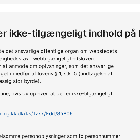
er ikke-tilgængeligt indhold på
tte det ansvarlige offentlige organ om webstedets
lighedskrav i webtilgængelighedsloven.
r at anmode om oplysninger, som det ansvarlige
get i medfør af lovens § 1, stk. 5 (undtagelse af
æssig stor byrde).
, hvis du oplever, at der er ikke-tilgængeligt
jening.kk.dk/kk/Task/Edit/85809
er følsomme personoplysninger som fx personnummer