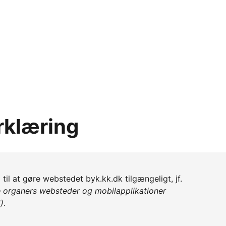
rklæring
il at gøre webstedet byk.kk.dk tilgængeligt, jf.
e organers websteder og mobilapplikationer
)
.