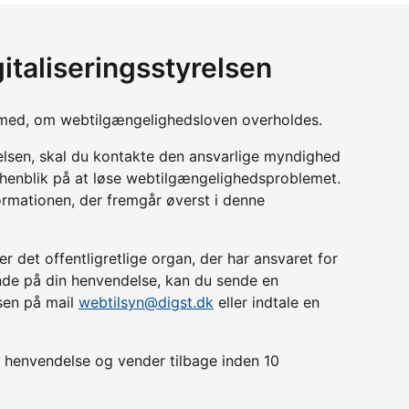
italiseringsstyrelsen
yn med, om webtilgængelighedsloven overholdes.
relsen, skal du kontakte den ansvarlige myndighed
d henblik på at løse webtilgængelighedsproblemet.
ormationen, der fremgår øverst i denne
r det offentligretlige organ, der har ansvaret for
lende på din henvendelse, kan du sende en
lsen på mail
webtilsyn@digst.dk
eller indtale en
in henvendelse og vender tilbage inden 10