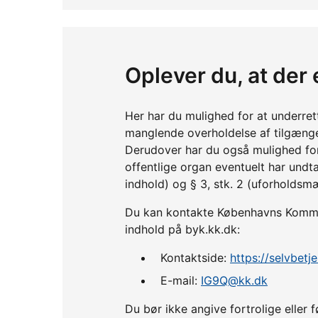
Oplever du, at der 
Her har du mulighed for at underre
manglende overholdelse af tilgænge
Derudover har du også mulighed fo
offentlige organ eventuelt har undta
indhold) og § 3, stk. 2 (uforholdsm
Du kan kontakte Københavns Kommune
indhold på byk.kk.dk:
Kontaktside:
https://selvbet
E-mail:
IG9Q@kk.dk
Du bør ikke angive fortrolige ell