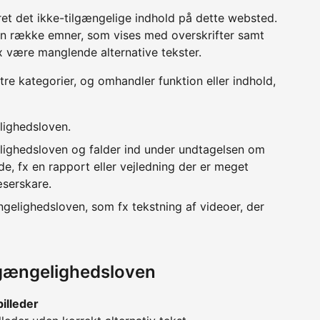
ret det ikke-tilgængelige indhold på dette websted.
en række emner, som vises med overskrifter samt
x være manglende alternative tekster.
 tre kategorier, og omhandler funktion eller indhold,
lighedsloven.
lighedsloven og falder ind under undtagelsen om
e, fx en rapport eller vejledning der er meget
æserskare.
ngelighedsloven, som fx tekstning af videoer, der
lgængelighedsloven
billeder