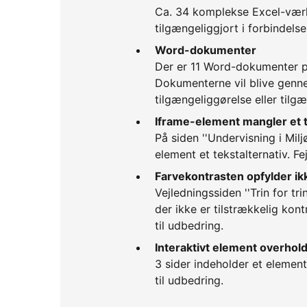
Ca. 34 komplekse Excel-værktø
tilgængeliggjort i forbindels
Word-dokumenter
Der er 11 Word-dokumenter på
Dokumenterne vil blive genne
tilgængeliggørelse eller tilgæ
Iframe-element mangler et t
På siden ''Undervisning i Mil
element et tekstalternativ. Fej
Farvekontrasten opfylder ik
Vejledningssiden ''Trin for tr
der ikke er tilstrækkelig kon
til udbedring.
Interaktivt element overhol
3 sider indeholder et element
til udbedring.