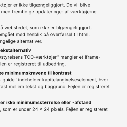
jer er ikke tilgængeliggjort. De vil blive
e med fremtidige opdateringer af værktøjerne.
 webstedet, som ikke er tilgængeliggjort.
mgået med henblik på overførsel til html,
ngelige alternativer.
ekstalternativ
jøstyrelsens TCO-værktøjer'' mangler et Iframe-
len er registreret til udbedring.
ke minimumskravene til kontrast
in-guide'' indeholder kapitelangivelseselement, hvor
trast mellem tekst og baggrund. Fejlen er registreret
der ikke minimumsstørrelse eller -afstand
, som er under 24 x 24 pixels. Fejlen er registreret