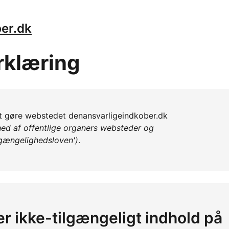
ber.dk
rklæring
l at gøre webstedet denansvarligeindkober.dk
ed af offentlige organers websteder og
lgængelighedsloven')
.
er ikke-tilgængeligt indhold på