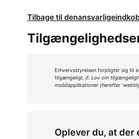
Tilbage til denansvarligeindko
Tilgængelighedse
Erhvervsstyrelsen forpligter sig ti
tilgængeligt, jf.
Lov om tilgængeligh
mobilapplikationer (herefter 'webti
Oplever du, at der 