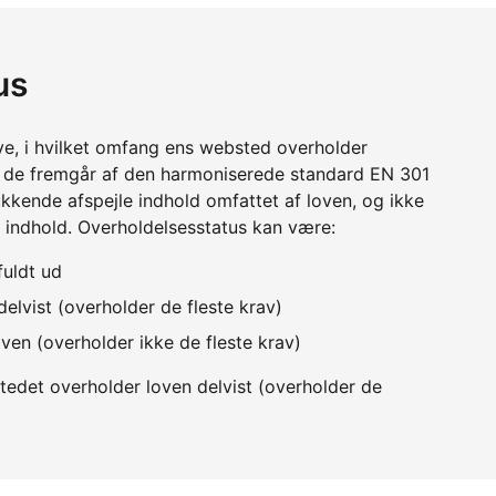
us
ve, i hvilket omfang ens websted overholder
m de fremgår af den harmoniserede standard EN 301
kkende afspejle indhold omfattet af loven, og ikke
 indhold. Overholdelsesstatus kan være:
fuldt ud
elvist (overholder de fleste krav)
ven (overholder ikke de fleste krav)
edet overholder loven delvist (overholder de