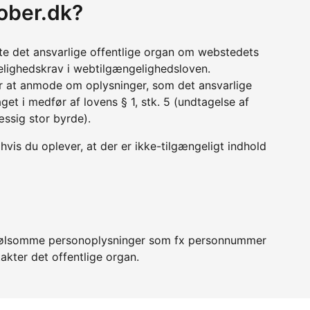
ober.dk?
tte det ansvarlige offentlige organ om webstedets
lighedskrav i webtilgængelighedsloven.
r at anmode om oplysninger, som det ansvarlige
get i medfør af lovens § 1, stk. 5 (undtagelse af
æssig stor byrde).
vis du oplever, at der er ikke-tilgængeligt indhold
er følsomme personoplysninger som fx personnummer
akter det offentlige organ.