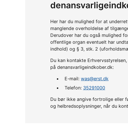
denansvarligeindk
Her har du mulighed for at underre
manglende overholdelse af tilgænge
Derudover har du også mulighed fo
offentlige organ eventuelt har undta
indhold) og § 3, stk. 2 (uforholdsm
Du kan kontakte Erhvervsstyrelsen, h
på denansvarligeindkober.dk:
E-mail:
was@erst.dk
Telefon:
35291000
Du bør ikke angive fortrolige ell
og helbredsoplysninger, når du kont