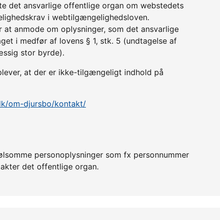
tte det ansvarlige offentlige organ om webstedets
lighedskrav i webtilgængelighedsloven.
r at anmode om oplysninger, som det ansvarlige
get i medfør af lovens § 1, stk. 5 (undtagelse af
æssig stor byrde).
lever, at der er ikke-tilgængeligt indhold på
.dk/om-djursbo/kontakt/
er følsomme personoplysninger som fx personnummer
akter det offentlige organ.