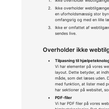
Ikke overholder webtilgænge
Ikke overholder webtilgænge
en uforholdsmæssig stor byrd
omfangsrig og med en lille l
Ikke er omfattet af webtilgæ
sendes live.
Overholder ikke webti
Tilpasning til hjælpeteknolo
Vi har elementer på vores we
layout. Dette betyder, at i
måde, som det læses uden. Det
med funktion, at lister med p
har sektioner på websitet, s
PDF-filer
Vi har PDF filer på vores webs