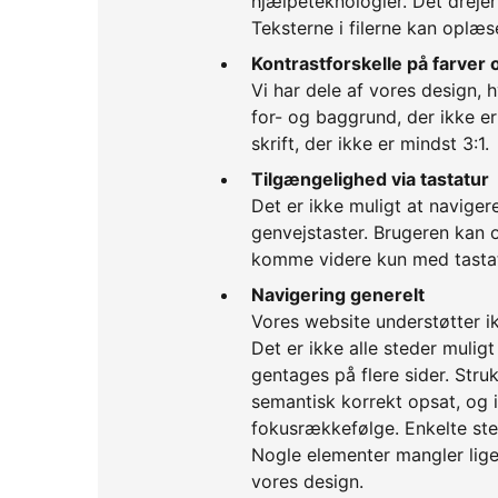
hjælpeteknologier. Det drejer 
Teksterne i filerne kan oplæ
Kontrastforskelle på farver 
Vi har dele af vores design, 
for- og baggrund, der ikke e
skrift, der ikke er mindst 3:1.
Tilgængelighed via tastatur
Det er ikke muligt at navige
genvejstaster. Brugeren kan o
komme videre kun med tastat
Navigering generelt
Vores website understøtter 
Det er ikke alle steder muligt
gentages på flere sider. Strukt
semantisk korrekt opsat, og i
fokusrækkefølge. Enkelte ste
Nogle elementer mangler lige
vores design.