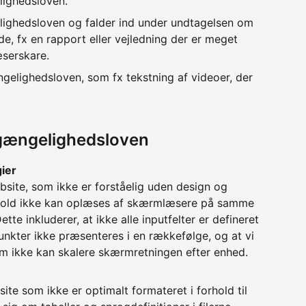
lighedsloven.
lighedsloven og falder ind under undtagelsen om
e, fx en rapport eller vejledning der er meget
æserskare.
ngelighedsloven, som fx tekstning af videoer, der
lgængelighedsloven
gier
bsite, som ikke er forståelig uden design og
ndhold ikke kan oplæses af skærmlæsere på samme
te inkluderer, at ikke alle inputfelter er defineret
unkter ikke præsenteres i en rækkefølge, og at vi
om ikke kan skalere skærmretningen efter enhed.
ite som ikke er optimalt formateret i forhold til