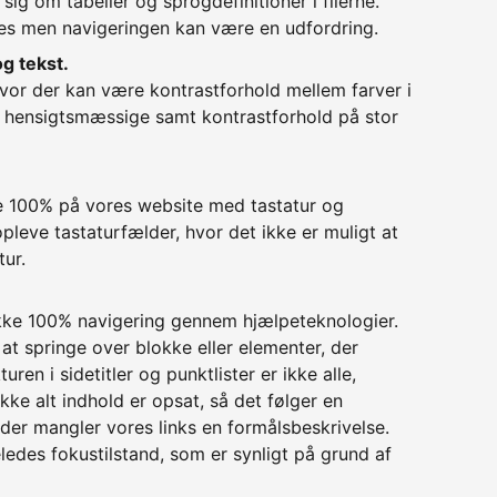
sig om tabeller og sprogdefinitioner i filerne.
ses men navigeringen kan være en udfordring.
og tekst.
hvor der kan være kontrastforhold mellem farver i
r hensigtsmæssige samt kontrastforhold på stor
re 100% på vores website med tastatur og
pleve tastaturfælder, hvor det ikke er muligt at
ur.
ikke 100% navigering gennem hjælpeteknologier.
 at springe over blokke eller elementer, der
uren i sidetitler og punktlister er ikke alle,
kke alt indhold er opsat, så det følger en
der mangler vores links en formålsbeskrivelse.
ledes fokustilstand, som er synligt på grund af