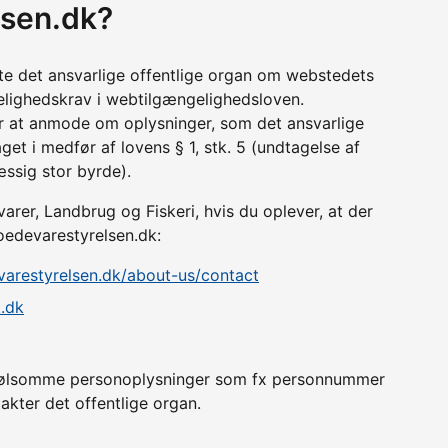
lsen.dk?
tte det ansvarlige offentlige organ om webstedets
lighedskrav i webtilgængelighedsloven.
r at anmode om oplysninger, som det ansvarlige
get i medfør af lovens § 1, stk. 5 (undtagelse af
æssig stor byrde).
arer, Landbrug og Fiskeri, hvis du oplever, at der
foedevarestyrelsen.dk:
evarestyrelsen.dk/about-us/contact
.dk
er følsomme personoplysninger som fx personnummer
akter det offentlige organ.