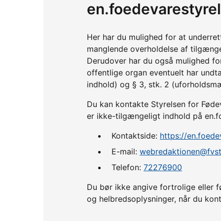
en.foedevarestyre
Her har du mulighed for at underre
manglende overholdelse af tilgænge
Derudover har du også mulighed fo
offentlige organ eventuelt har undta
indhold) og § 3, stk. 2 (uforholdsm
Du kan kontakte Styrelsen for Fødev
er ikke-tilgængeligt indhold på en.
Kontaktside:
https://en.foed
E-mail:
webredaktionen@fvst
Telefon:
72276900
Du bør ikke angive fortrolige ell
og helbredsoplysninger, når du kont