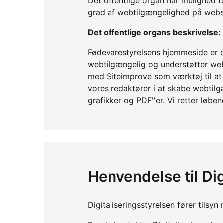
Det offentlige organ har mulighed f
grad af webtilgængelighed på webs
Det offentlige organs beskrivelse:
Fødevarestyrelsens hjemmeside er o
webtilgængelig og understøtter web
med Siteimprove som værktøj til at s
vores redaktører i at skabe webtilgæn
grafikker og PDF''er. Vi retter løbe
Henvendelse til Dig
Digitaliseringsstyrelsen fører tils