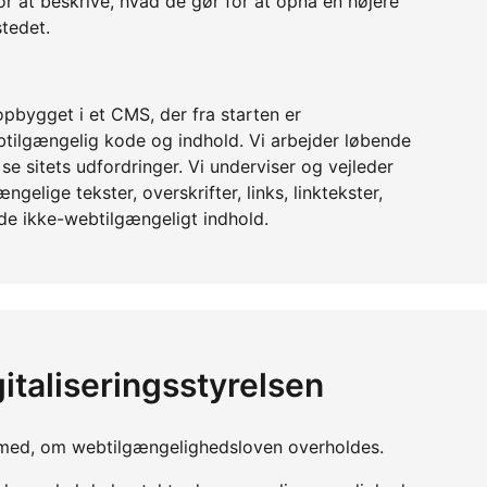
or at beskrive, hvad de gør for at opnå en højere
tedet.
pbygget i et CMS, der fra starten er
tilgængelig kode og indhold. Vi arbejder løbende
e sitets udfordringer. Vi underviser og vejleder
gelige tekster, overskrifter, links, linktekster,
nde ikke-webtilgængeligt indhold.
italiseringsstyrelsen
yn med, om webtilgængelighedsloven overholdes.