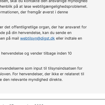
relsen, skal du kontakte den ansvarlige myndighed
d henblik på at løse webtilgængelighedsproblemet.
ormationen, der fremgår øverst i denne
r det offentligretlige organ, der har ansvaret for
lende på din henvendelse, kan du sende en
lsen på mail
webtilsyn@digst.dk
eller indtale en
in henvendelse og vender tilbage inden 10
nvendelserne som input til tilsynsindsatsen for
ven. For henvendelser, der ikke er relateret til
e den relevante myndighed direkte.