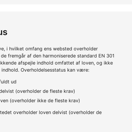
us
ve, i hvilket omfang ens websted overholder
m de fremgår af den harmoniserede standard EN 301
kkende afspejle indhold omfattet af loven, og ikke
 indhold. Overholdelsesstatus kan være:
fuldt ud
elvist (overholder de fleste krav)
ven (overholder ikke de fleste krav)
edet overholder loven delvist (overholder de