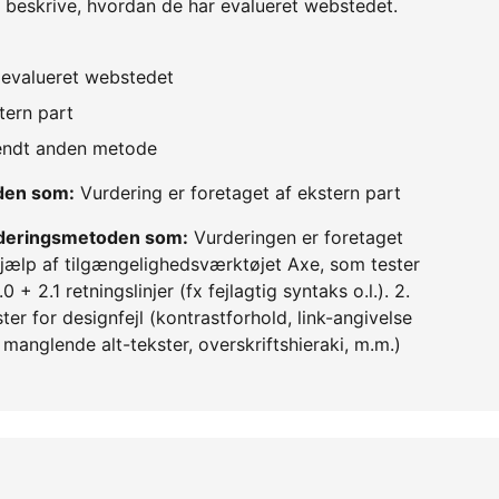
 beskrive, hvordan de har evalueret webstedet.
v evalueret webstedet
tern part
vendt anden metode
oden som:
Vurdering er foretaget af ekstern part
urderingsmetoden som:
Vurderingen er foretaget
hjælp af tilgængelighedsværktøjet Axe, som tester
+ 2.1 retningslinjer (fx fejlagtig syntaks o.l.). 2.
r for designfejl (kontrastforhold, link-angivelse
r, manglende alt-tekster, overskriftshieraki, m.m.)