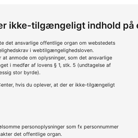
 er ikke-tilgængeligt indhold p
tte det ansvarlige offentlige organ om webstedets
lighedskrav i webtilgængelighedsloven.
r at anmode om oplysninger, som det ansvarlige
get i medfør af lovens § 1, stk. 5 (undtagelse af
æssig stor byrde).
ter, hvis du oplever, at der er ikke-tilgængeligt
er følsomme personoplysninger som fx personnummer
akter det offentlige organ.