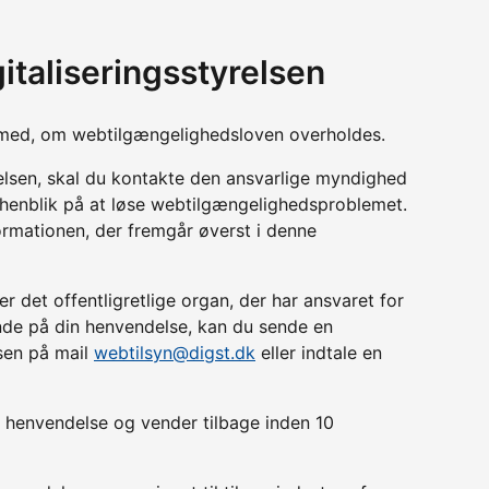
italiseringsstyrelsen
yn med, om webtilgængelighedsloven overholdes.
relsen, skal du kontakte den ansvarlige myndighed
d henblik på at løse webtilgængelighedsproblemet.
ormationen, der fremgår øverst i denne
r det offentligretlige organ, der har ansvaret for
lende på din henvendelse, kan du sende en
lsen på mail
webtilsyn@digst.dk
eller indtale en
in henvendelse og vender tilbage inden 10