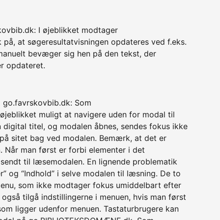
kovbib.dk: I øjeblikket modtager
å, at søgeresultatvisningen opdateres ved f.eks.
manuelt bevæger sig hen på den tekst, der
er opdateret.
å go.favrskovbib.dk: Som
øjeblikket muligt at navigere uden for modal til
digital titel, og modalen åbnes, sendes fokus ikke
 på sitet bag ved modalen. Bemærk, at det er
. Når man først er forbi elementer i det
e sendt til læsemodalen. En lignende problematik
er” og “Indhold” i selve modalen til læsning. De to
menu, som ikke modtager fokus umiddelbart efter
også tilgå indstillingerne i menuen, hvis man først
 som ligger udenfor menuen. Tastaturbrugere kan