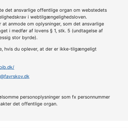
tte det ansvarlige offentlige organ om webstedets
lighedskrav i webtilgængelighedsloven.
r at anmode om oplysninger, som det ansvarlige
get i medfør af lovens § 1, stk. 5 (undtagelse af
æssig stor byrde).
hvis du oplever, at der er ikke-tilgængeligt
bib.dk/
e@favrskov.dk
er følsomme personoplysninger som fx personnummer
akter det offentlige organ.