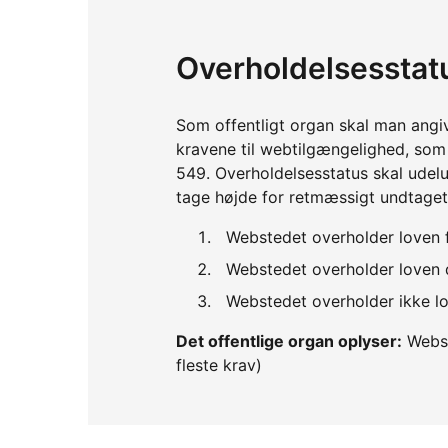
Overholdelsesstat
Som offentligt organ skal man angi
kravene til webtilgængelighed, so
549. Overholdelsesstatus skal udelu
tage højde for retmæssigt undtaget
Webstedet overholder loven 
Webstedet overholder loven d
Webstedet overholder ikke lo
Det offentlige organ oplyser:
Webst
fleste krav)