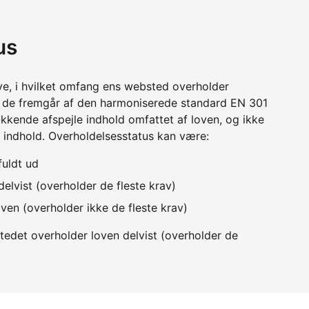
us
ve, i hvilket omfang ens websted overholder
m de fremgår af den harmoniserede standard EN 301
kkende afspejle indhold omfattet af loven, og ikke
 indhold. Overholdelsesstatus kan være:
fuldt ud
elvist (overholder de fleste krav)
ven (overholder ikke de fleste krav)
edet overholder loven delvist (overholder de