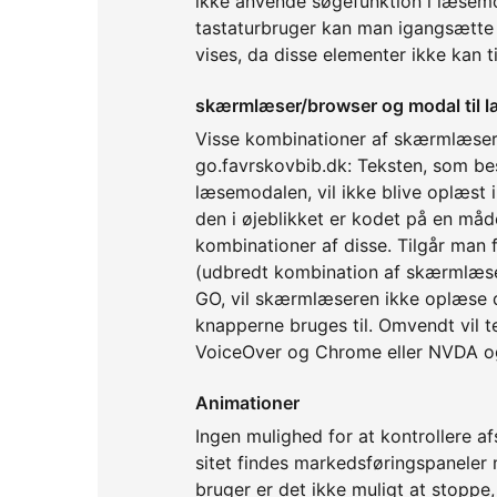
ikke anvende søgefunktion i læs
tastaturbruger kan man igangsætte 
vises, da disse elementer ikke kan t
skærmlæser/browser og modal til 
Visse kombinationer af skærmlæser
go.favrskovbib.dk: Teksten, som be
læsemodalen, vil ikke blive oplæst
den i øjeblikket er kodet på en måd
kombinationer af disse. Tilgår man
(udbredt kombination af skærmlæsers
GO, vil skærmlæseren ikke oplæse de
knapperne bruges til. Omvendt vil t
VoiceOver og Chrome eller NVDA 
Animationer
Ingen mulighed for at kontrollere a
sitet findes markedsføringspaneler
bruger er det ikke muligt at stoppe