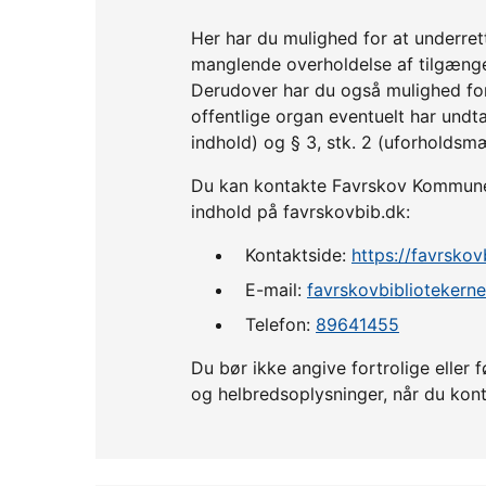
Her har du mulighed for at underre
manglende overholdelse af tilgænge
Derudover har du også mulighed fo
offentlige organ eventuelt har undta
indhold) og § 3, stk. 2 (uforholdsm
Du kan kontakte Favrskov Kommune, 
indhold på favrskovbib.dk:
Kontaktside:
https://favrskov
E-mail:
favrskovbibliotekern
Telefon:
89641455
Du bør ikke angive fortrolige ell
og helbredsoplysninger, når du kont