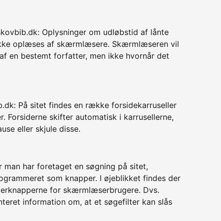
rskovbib.dk: Oplysninger om udløbstid af lånte
t ikke oplæses af skærmlæsere. Skærmlæseren vil
 af en bestemt forfatter, men ikke hvornår det
.dk: På sitet findes en række forsidekarruseller
r. Forsiderne skifter automatisk i karrusellerne,
use eller skjule disse.
r man har foretaget en søgning på sitet,
ogrammeret som knapper. I øjeblikket findes der
ilterknapperne for skærmlæserbrugere. Dvs.
ret information om, at et søgefilter kan slås