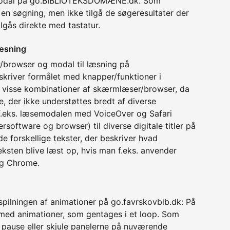
emodal på go.BIBLIOTEKSDOMÆNE.dk. Som
en søgning, men ikke tilgå de søgeresultater der
ilgås direkte med tastatur.
læsning
/browser og modal til læsning på
skriver formålet med knapper/funktioner i
 i visse kombinationer af skærmlæser/browser, da
e, der ikke understøttes bredt af diverse
 f.eks. læsemodalen med VoiceOver og Safari
oftware og browser) til diverse digitale titler på
 forskellige tekster, der beskriver hvad
eksten blive læst op, hvis man f.eks. anvender
og Chrome.
fspilningen af animationer på go.favrskovbib.dk: På
 med animationer, som gentages i et loop. Som
, pause eller skjule panelerne på nuværende