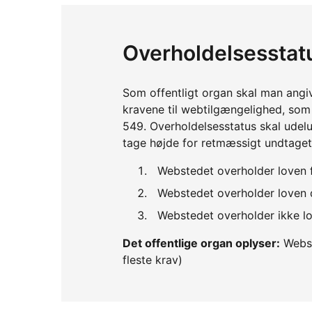
Overholdelsesstat
Som offentligt organ skal man angi
kravene til webtilgængelighed, so
549. Overholdelsesstatus skal udelu
tage højde for retmæssigt undtaget
Webstedet overholder loven 
Webstedet overholder loven d
Webstedet overholder ikke lo
Det offentlige organ oplyser:
Webst
fleste krav)