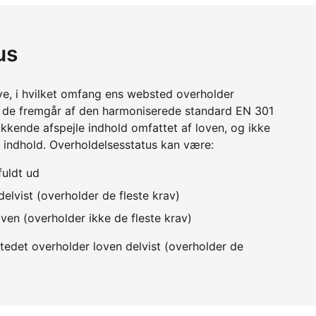
us
ve, i hvilket omfang ens websted overholder
m de fremgår af den harmoniserede standard EN 301
kkende afspejle indhold omfattet af loven, og ikke
 indhold. Overholdelsesstatus kan være:
fuldt ud
elvist (overholder de fleste krav)
ven (overholder ikke de fleste krav)
edet overholder loven delvist (overholder de