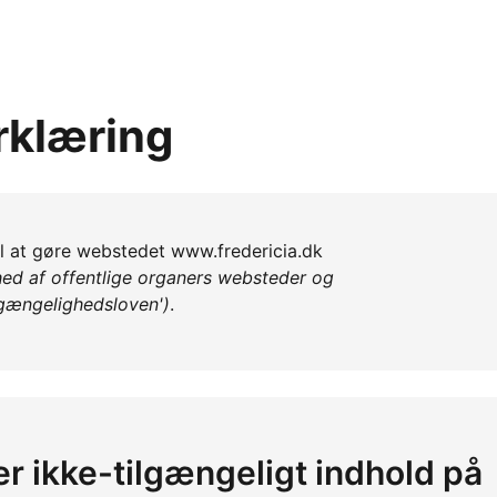
rklæring
il at gøre webstedet www.fredericia.dk
ed af offentlige organers websteder og
lgængelighedsloven')
.
er ikke-tilgængeligt indhold på