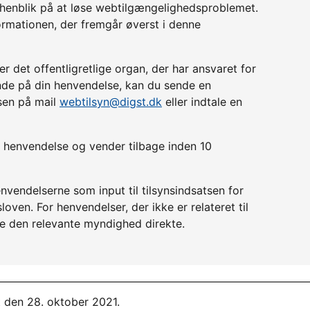
d henblik på at løse webtilgængelighedsproblemet.
ormationen, der fremgår øverst i denne
r det offentligretlige organ, der har ansvaret for
lende på din henvendelse, kan du sende en
lsen på mail
webtilsyn@digst.dk
eller indtale en
in henvendelse og vender tilbage inden 10
nvendelserne som input til tilsynsindsatsen for
ven. For henvendelser, der ikke er relateret til
e den relevante myndighed direkte.
t den 28. oktober 2021.