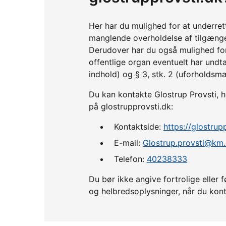
Her har du mulighed for at underre
manglende overholdelse af tilgænge
Derudover har du også mulighed fo
offentlige organ eventuelt har undta
indhold) og § 3, stk. 2 (uforholdsm
Du kan kontakte Glostrup Provsti, hv
på glostrupprovsti.dk:
Kontaktside:
https://glostrup
E-mail:
Glostrup.provsti@km
Telefon:
40238333
Du bør ikke angive fortrolige ell
og helbredsoplysninger, når du kont