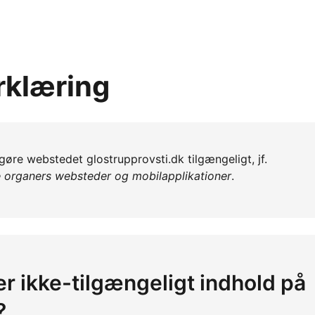
rklæring
t gøre webstedet glostrupprovsti.dk tilgængeligt, jf.
e organers websteder og mobilapplikationer
.
er ikke-tilgængeligt indhold på
?