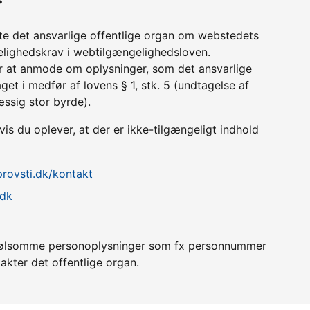
tte det ansvarlige offentlige organ om webstedets
lighedskrav i webtilgængelighedsloven.
r at anmode om oplysninger, som det ansvarlige
get i medfør af lovens § 1, stk. 5 (undtagelse af
æssig stor byrde).
is du oplever, at der er ikke-tilgængeligt indhold
provsti.dk/kontakt
.dk
er følsomme personoplysninger som fx personnummer
akter det offentlige organ.