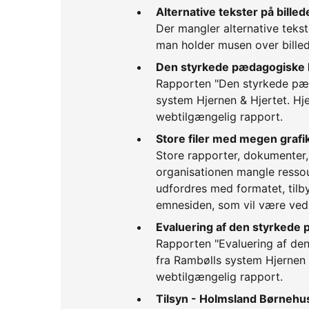
Alternative tekster på billed
Der mangler alternative tekst
man holder musen over billed
Den styrkede pædagogiske 
Rapporten "Den styrkede pæd
system Hjernen & Hjertet. Hj
webtilgængelig rapport.
Store filer med megen grafi
Store rapporter, dokumenter,
organisationen mangle ressou
udfordres med formatet, tilby
emnesiden, som vil være ve
Evaluering af den styrkede
Rapporten "Evaluering af de
fra Rambølls system Hjernen 
webtilgængelig rapport.
Tilsyn - Holmsland Børnehu