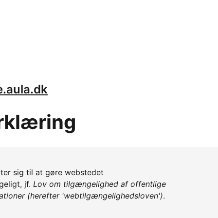
e.aula.dk
rklæring
er sig til at gøre webstedet
ligt, jf.
Lov om tilgængelighed af offentlige
tioner (herefter 'webtilgængelighedsloven')
.