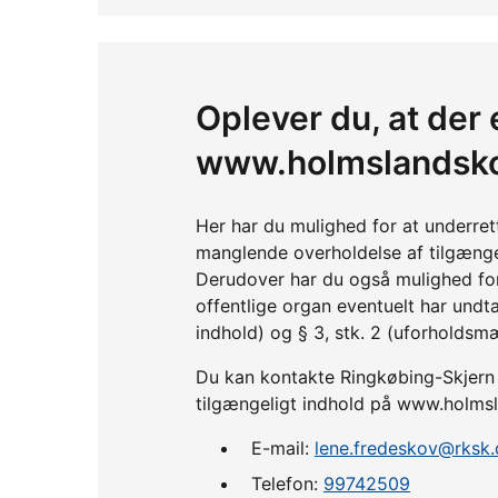
Oplever du, at der 
www.holmslandsko
Her har du mulighed for at underre
manglende overholdelse af tilgænge
Derudover har du også mulighed fo
offentlige organ eventuelt har undta
indhold) og § 3, stk. 2 (uforholdsm
Du kan kontakte Ringkøbing-Skjern 
tilgængeligt indhold på www.holmsl
E-mail:
lene.fredeskov@rksk.
Telefon:
99742509