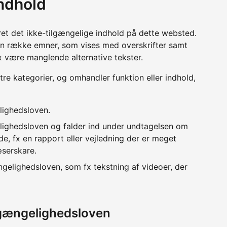
indhold
ret det ikke-tilgængelige indhold på dette websted.
en række emner, som vises med overskrifter samt
x være manglende alternative tekster.
 tre kategorier, og omhandler funktion eller indhold,
lighedsloven.
lighedsloven og falder ind under undtagelsen om
e, fx en rapport eller vejledning der er meget
æserskare.
ngelighedsloven, som fx tekstning af videoer, der
lgængelighedsloven