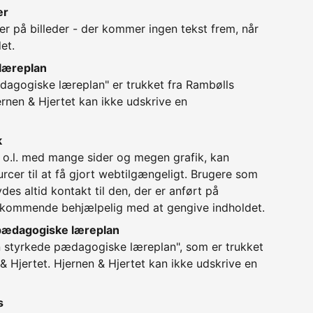
er
er på billeder - der kommer ingen tekst frem, når
et.
læreplan
agogiske læreplan" er trukket fra Rambølls
ernen & Hjertet kan ikke udskrive en
k
 o.l. med mange sider og megen grafik, kan
rcer til at få gjort webtilgængeligt. Brugere som
des altid kontakt til den, der er anført på
dkommende behjælpelig med at gengive indholdet.
 pædagogiske læreplan
n styrkede pædagogiske læreplan", som er trukket
& Hjertet. Hjernen & Hjertet kan ikke udskrive en
s