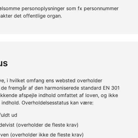
er følsomme personoplysninger som fx personnummer
akter det offentlige organ.
us
ve, i hvilket omfang ens websted overholder
m de fremgår af den harmoniserede standard EN 301
kkende afspejle indhold omfattet af loven, og ikke
 indhold. Overholdelsesstatus kan være:
fuldt ud
elvist (overholder de fleste krav)
ven (overholder ikke de fleste krav)