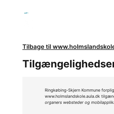
Tilbage til www.holmslandskol
Tilgængelighedse
Ringkøbing-Skjern Kommune forpligt
www.holmslandskole.aula.dk tilgænge
organers websteder og mobilapplika