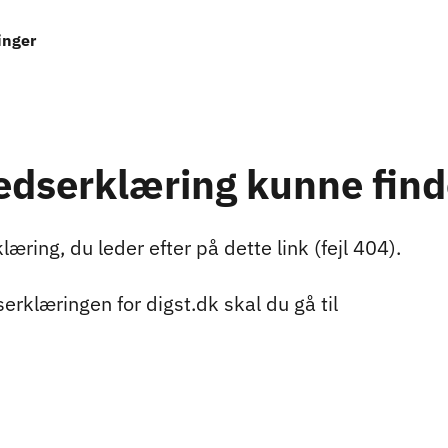
inger
edserklæring kunne fin
æring, du leder efter på dette link (fejl 404).
serklæringen for digst.dk skal du gå til