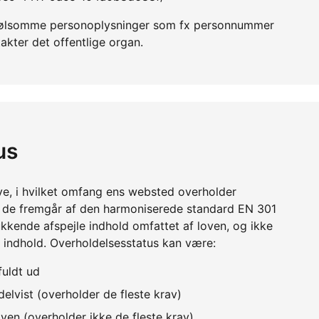
er følsomme personoplysninger som fx personnummer
akter det offentlige organ.
us
ve, i hvilket omfang ens websted overholder
m de fremgår af den harmoniserede standard EN 301
kkende afspejle indhold omfattet af loven, og ikke
 indhold. Overholdelsesstatus kan være:
fuldt ud
elvist (overholder de fleste krav)
ven (overholder ikke de fleste krav)