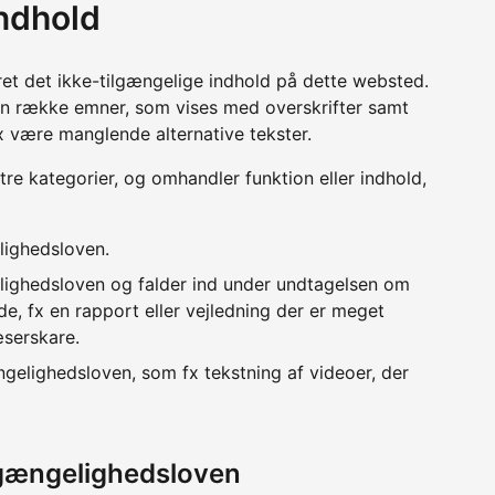
indhold
ret det ikke-tilgængelige indhold på dette websted.
en række emner, som vises med overskrifter samt
x være manglende alternative tekster.
 tre kategorier, og omhandler funktion eller indhold,
lighedsloven.
lighedsloven og falder ind under undtagelsen om
e, fx en rapport eller vejledning der er meget
æserskare.
ngelighedsloven, som fx tekstning af videoer, der
lgængelighedsloven