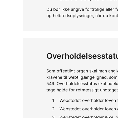
Du bør ikke angive fortrolige ell
og helbredsoplysninger, når du kont
Overholdelsesstat
Som offentligt organ skal man angi
kravene til webtilgængelighed, so
549. Overholdelsesstatus skal udelu
tage højde for retmæssigt undtaget
Webstedet overholder loven 
Webstedet overholder loven d
Webstedet overholder ikke lo