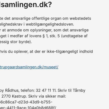
samlingen.dk?
tte det ansvarlige offentlige organ om webstedets
lighedskrav i webtilgængelighedsloven.
r at anmode om oplysninger, som det ansvarlige
get i medfør af lovens § 1, stk. 5 (undtagelse af
æssig stor byrde).
is du oplever, at der er ikke-tilgængeligt indhold
strupgaardsamlingen.dk/museet/
by Rådhus, telefon: 32 47 11 11. Skriv til Tårnby
2770 Kastrup. Skriv via sikker mail:
d/b6c86ca7-d23d-43d9-b755-
ec-4411-9ace-104a0b8d688f/