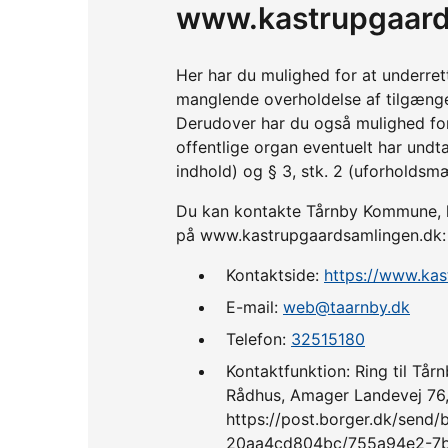
www.kastrupgaard
Her har du mulighed for at underre
manglende overholdelse af tilgænge
Derudover har du også mulighed fo
offentlige organ eventuelt har undta
indhold) og § 3, stk. 2 (uforholdsm
Du kan kontakte Tårnby Kommune, hv
på www.kastrupgaardsamlingen.dk:
Kontaktside:
https://www.ka
E-mail:
web@taarnby.dk
Telefon:
32515180
Kontaktfunktion: Ring til Tårn
Rådhus, Amager Landevej 76, 
https://post.borger.dk/sen
20aa4cd804bc/755a94e2-7b