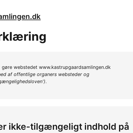
samlingen.dk
rklæring
 at gøre webstedet www.kastrupgaardsamlingen.dk
ed af offentlige organers websteder og
lgængelighedsloven')
.
er ikke-tilgængeligt indhold på