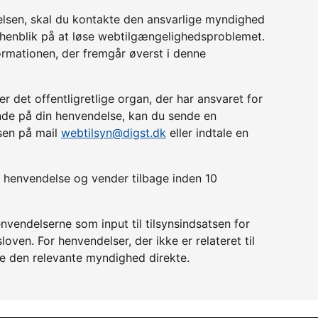
relsen, skal du kontakte den ansvarlige myndighed
d henblik på at løse webtilgængelighedsproblemet.
ormationen, der fremgår øverst i denne
r det offentligretlige organ, der har ansvaret for
lende på din henvendelse, kan du sende en
lsen på mail
webtilsyn@digst.dk
eller indtale en
in henvendelse og vender tilbage inden 10
nvendelserne som input til tilsynsindsatsen for
ven. For henvendelser, der ikke er relateret til
e den relevante myndighed direkte.