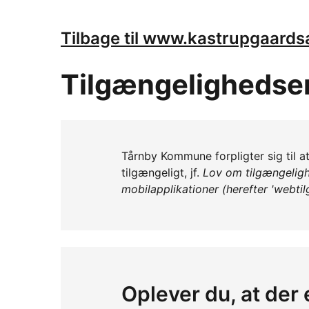
Tilbage til www.kastrupgaard
Tilgængelighedse
Tårnby Kommune forpligter sig til
tilgængeligt, jf.
Lov om tilgængeligh
mobilapplikationer (herefter 'webti
Oplever du, at der 