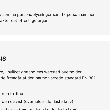
er følsomme personoplysninger som fx personnummer
akter det offentlige organ.
us
ve, i hvilket omfang ens websted overholder
m de fremgår af den harmoniserede standard EN 301
rden fuldt ud
den delvist (overholder de fleste krav)
andarden (overholder ikke de fleste krav)