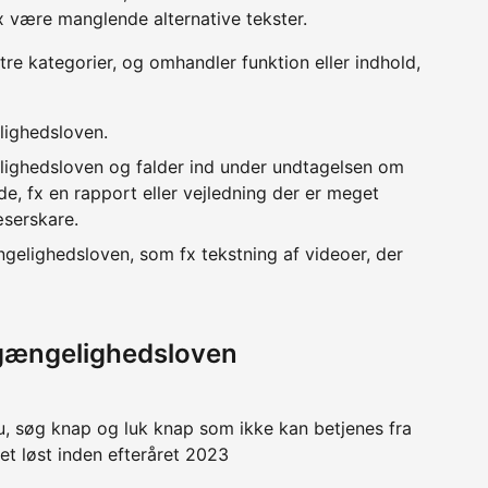
x være manglende alternative tekster.
 tre kategorier, og omhandler funktion eller indhold,
lighedsloven.
lighedsloven og falder ind under undtagelsen om
e, fx en rapport eller vejledning der er meget
æserskare.
ngelighedsloven, som fx tekstning af videoer, der
lgængelighedsloven
u, søg knap og luk knap som ikke kan betjenes fra
det løst inden efteråret 2023