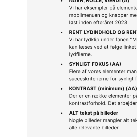
NAVN, ROLLE, VÆRDI (A)
Vi har eksempler på elementer
mobilmenuen og knapper med 
løst inden efteråret 2023
RENT LYDINDHOLD OG RENT
Vi har lydklip under fanen ''Mi
kan læses ved at følge linket 
lydfilerne.
SYNLIGT FOKUS (AA)
Flere af vores elementer mang
succeskriterierne for synligt
KONTRAST (minimum) (AA
Der er en række elementer på
kontrastforhold. Det arbejder
ALT tekst på billeder
Nogle billeder mangler alt te
alle relevante billeder.