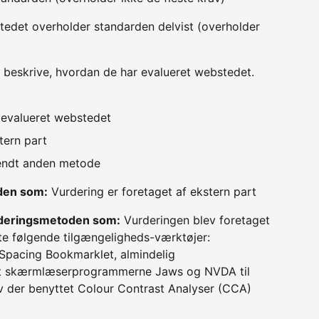
edet overholder standarden delvist (overholder
 beskrive, hvordan de har evalueret webstedet.
v evalueret webstedet
tern part
vendt anden metode
oden som:
Vurdering er foretaget af ekstern part
urderingsmetoden som:
Vurderingen blev foretaget
e følgende tilgængeligheds-værktøjer:
t Spacing Bookmarklet, almindelig
amt skærmlæserprogrammerne Jaws og NVDA til
ev der benyttet Colour Contrast Analyser (CCA)