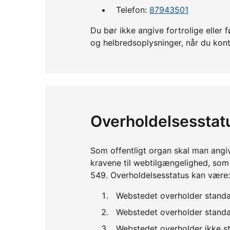
Telefon:
87943501
Du bør ikke angive fortrolige ell
og helbredsoplysninger, når du kont
Overholdelsesstat
Som offentligt organ skal man angi
kravene til webtilgængelighed, so
549. Overholdelsesstatus kan være:
Webstedet overholder standa
Webstedet overholder standar
Webstedet overholder ikke st