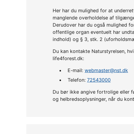
Her har du mulighed for at underre
manglende overholdelse af tilgænge
Derudover har du også mulighed fo
offentlige organ eventuelt har undta
indhold) og § 3, stk. 2 (uforholdsm
Du kan kontakte Naturstyrelsen, hvis
life4forest.dk:
E-mail:
webmaster@nst.dk
Telefon:
72543000
Du bør ikke angive fortrolige ell
og helbredsoplysninger, når du kont