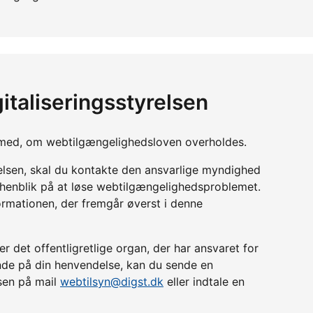
italiseringsstyrelsen
yn med, om webtilgængelighedsloven overholdes.
relsen, skal du kontakte den ansvarlige myndighed
d henblik på at løse webtilgængelighedsproblemet.
ormationen, der fremgår øverst i denne
r det offentligretlige organ, der har ansvaret for
lende på din henvendelse, kan du sende en
lsen på mail
webtilsyn@digst.dk
eller indtale en