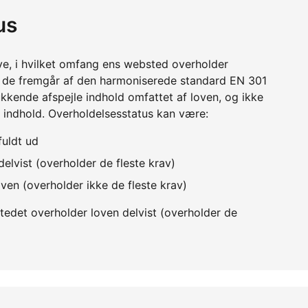
us
ve, i hvilket omfang ens websted overholder
m de fremgår af den harmoniserede standard EN 301
kkende afspejle indhold omfattet af loven, og ikke
 indhold. Overholdelsesstatus kan være:
fuldt ud
elvist (overholder de fleste krav)
ven (overholder ikke de fleste krav)
edet overholder loven delvist (overholder de