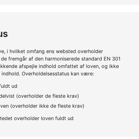
us
ve, i hvilket omfang ens websted overholder
m de fremgår af den harmoniserede standard EN 301
kkende afspejle indhold omfattet af loven, og ikke
 indhold. Overholdelsesstatus kan være:
fuldt ud
elvist (overholder de fleste krav)
ven (overholder ikke de fleste krav)
edet overholder loven fuldt ud