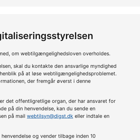
italiseringsstyrelsen
yn med, om webtilgængelighedsloven overholdes.
relsen, skal du kontakte den ansvarlige myndighed
d henblik på at løse webtilgængelighedsproblemet.
ormationen, der fremgår øverst i denne
r det offentligretlige organ, der har ansvaret for
lende på din henvendelse, kan du sende en
lsen på mail
webtilsyn@digst.dk
eller indtale en
in henvendelse og vender tilbage inden 10