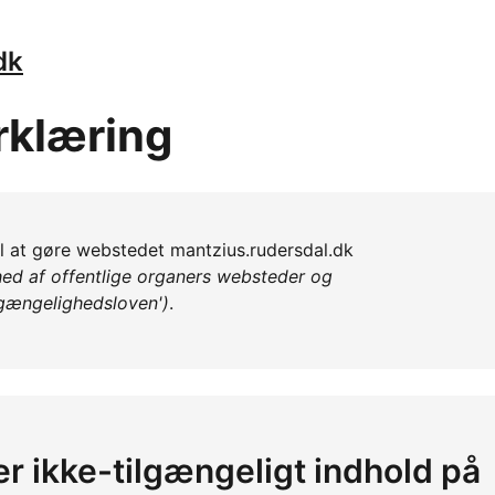
dk
rklæring
il at gøre webstedet mantzius.rudersdal.dk
ed af offentlige organers websteder og
lgængelighedsloven')
.
er ikke-tilgængeligt indhold på