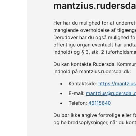
mantzius.rudersda
Her har du mulighed for at underre
manglende overholdelse af tilgænge
Derudover har du også mulighed fo
offentlige organ eventuelt har undta
indhold) og § 3, stk. 2 (uforholdsm
Du kan kontakte Rudersdal Kommune,
indhold på mantzius.rudersdal.dk:
Kontaktside:
https://mantzius
E-mail:
mantzius@rudersdal.
Telefon:
46115640
Du bør ikke angive fortrolige ell
og helbredsoplysninger, når du kont