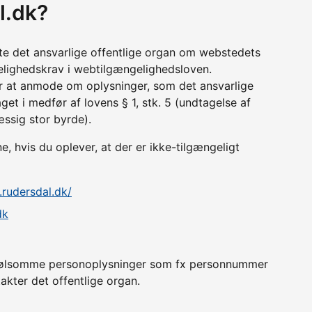
l.dk?
tte det ansvarlige offentlige organ om webstedets
lighedskrav i webtilgængelighedsloven.
r at anmode om oplysninger, som det ansvarlige
get i medfør af lovens § 1, stk. 5 (undtagelse af
æssig stor byrde).
 hvis du oplever, at der er ikke-tilgængeligt
.rudersdal.dk/
dk
er følsomme personoplysninger som fx personnummer
akter det offentlige organ.