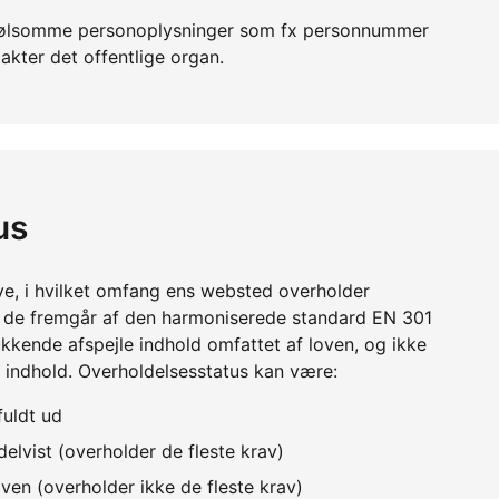
er følsomme personoplysninger som fx personnummer
akter det offentlige organ.
us
ve, i hvilket omfang ens websted overholder
m de fremgår af den harmoniserede standard EN 301
kkende afspejle indhold omfattet af loven, og ikke
 indhold. Overholdelsesstatus kan være:
fuldt ud
elvist (overholder de fleste krav)
ven (overholder ikke de fleste krav)