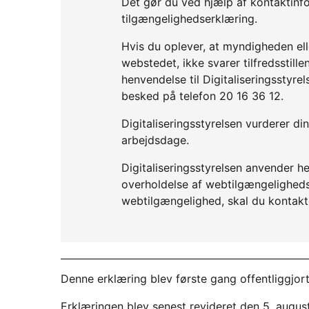
Det gør du ved hjælp af kontaktinf
tilgængelighedserklæring.
Hvis du oplever, at myndigheden elle
webstedet, ikke svarer tilfredsstil
henvendelse til Digitaliseringsstyre
besked på telefon 20 16 36 12.
Digitaliseringsstyrelsen vurderer d
arbejdsdage.
Digitaliseringsstyrelsen anvender he
overholdelse af webtilgængelighedslo
webtilgængelighed, skal du kontakt
Denne erklæring blev første gang offentliggjort
Erklæringen blev senest revideret den 5. augus