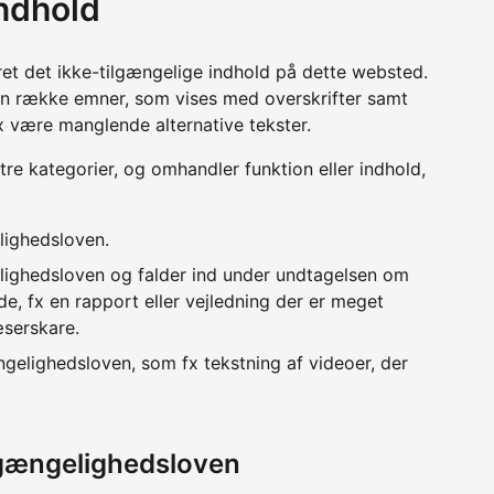
indhold
ret det ikke-tilgængelige indhold på dette websted.
en række emner, som vises med overskrifter samt
x være manglende alternative tekster.
 tre kategorier, og omhandler funktion eller indhold,
lighedsloven.
lighedsloven og falder ind under undtagelsen om
e, fx en rapport eller vejledning der er meget
æserskare.
ngelighedsloven, som fx tekstning af videoer, der
lgængelighedsloven