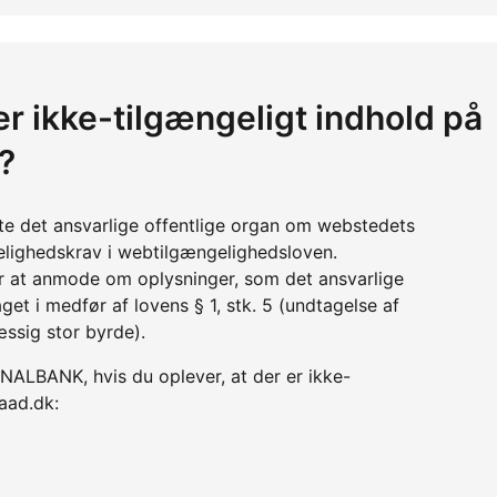
er ikke-tilgængeligt indhold på
?
tte det ansvarlige offentlige organ om webstedets
lighedskrav i webtilgængelighedsloven.
r at anmode om oplysninger, som det ansvarlige
get i medfør af lovens § 1, stk. 5 (undtagelse af
æssig stor byrde).
LBANK, hvis du oplever, at der er ikke-
aad.dk: