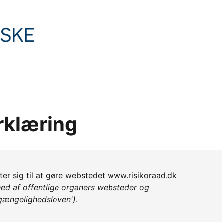
rklæring
 sig til at gøre webstedet www.risikoraad.dk
ed af offentlige organers websteder og
lgængelighedsloven')
.