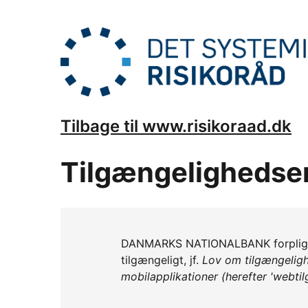
Tilbage til www.risikoraad.dk
Tilgængelighedse
DANMARKS NATIONALBANK forpligter
tilgængeligt, jf.
Lov om tilgængeligh
mobilapplikationer (herefter 'webti