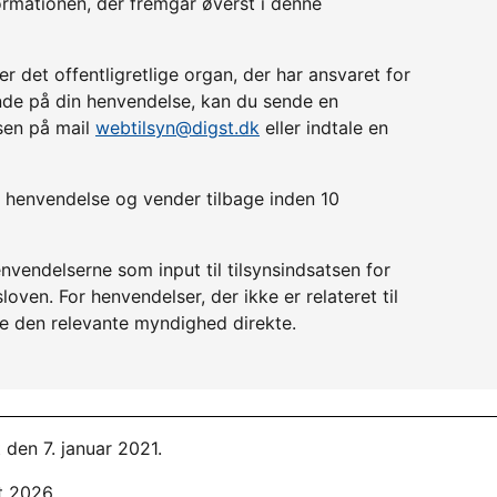
ormationen, der fremgår øverst i denne
r det offentligretlige organ, der har ansvaret for
lende på din henvendelse, kan du sende en
lsen på mail
webtilsyn@digst.dk
eller indtale en
in henvendelse og vender tilbage inden 10
nvendelserne som input til tilsynsindsatsen for
ven. For henvendelser, der ikke er relateret til
e den relevante myndighed direkte.
 den 7. januar 2021.
t 2026.