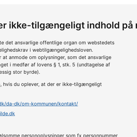
er ikke-tilgængeligt indhold på
tte det ansvarlige offentlige organ om webstedets
lighedskrav i webtilgængelighedsloven.
r at anmode om oplysninger, som det ansvarlige
get i medfør af lovens § 1, stk. 5 (undtagelse af
æssig stor byrde).
vis du oplever, at der er ikke-tilgængeligt
e.dk/da-dk/om-kommunen/kontakt/
lde.dk
er følsomme personoplysninger som fx personnummer