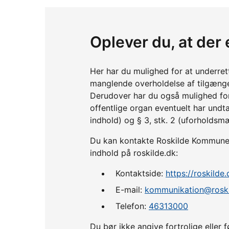
Oplever du, at der 
Her har du mulighed for at underre
manglende overholdelse af tilgænge
Derudover har du også mulighed fo
offentlige organ eventuelt har undta
indhold) og § 3, stk. 2 (uforholdsm
Du kan kontakte Roskilde Kommune, h
indhold på roskilde.dk:
Kontaktside:
https://roskild
E-mail:
kommunikation@roski
Telefon:
46313000
Du bør ikke angive fortrolige ell