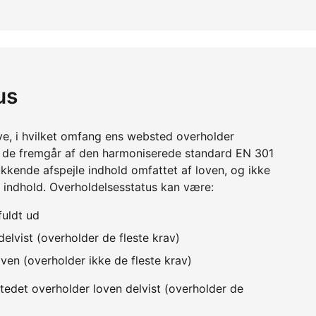
us
ve, i hvilket omfang ens websted overholder
m de fremgår af den harmoniserede standard EN 301
kkende afspejle indhold omfattet af loven, og ikke
 indhold. Overholdelsesstatus kan være:
fuldt ud
elvist (overholder de fleste krav)
ven (overholder ikke de fleste krav)
edet overholder loven delvist (overholder de