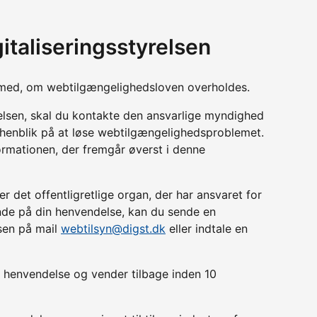
italiseringsstyrelsen
yn med, om webtilgængelighedsloven overholdes.
relsen, skal du kontakte den ansvarlige myndighed
d henblik på at løse webtilgængelighedsproblemet.
ormationen, der fremgår øverst i denne
r det offentligretlige organ, der har ansvaret for
lende på din henvendelse, kan du sende en
lsen på mail
webtilsyn@digst.dk
eller indtale en
in henvendelse og vender tilbage inden 10