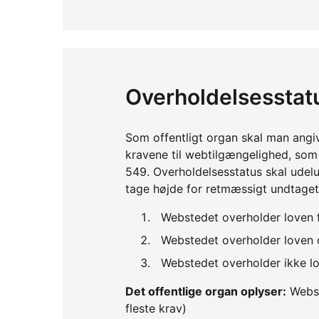
Overholdelsesstat
Som offentligt organ skal man angi
kravene til webtilgængelighed, so
549. Overholdelsesstatus skal udelu
tage højde for retmæssigt undtaget
Webstedet overholder loven 
Webstedet overholder loven d
Webstedet overholder ikke lo
Det offentlige organ oplyser:
Webst
fleste krav)