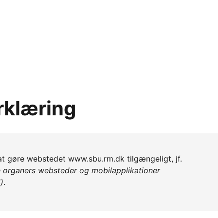
rklæring
l at gøre webstedet www.sbu.rm.dk tilgængeligt, jf.
e organers websteder og mobilapplikationer
)
.