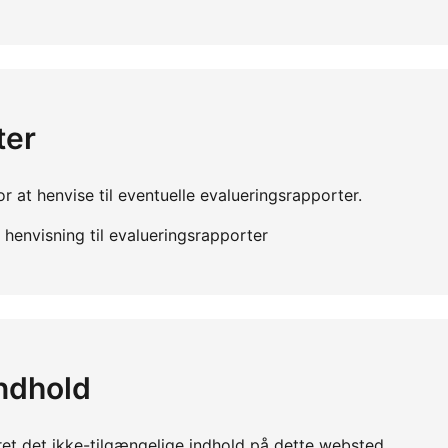
ter
r at henvise til eventuelle evalueringsrapporter.
henvisning til evalueringsrapporter
indhold
ret det ikke-tilgængelige indhold på dette websted.