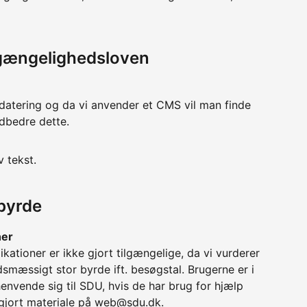
lgængelighedsloven
datering og da vi anvender et CMS vil man finde
udbedre dette.
v tekst.
byrde
ner
ikationer er ikke gjort tilgængelige, da vi vurderer
mæssigt stor byrde ift. besøgstal. Brugerne er i
envende sig til SDU, hvis de har brug for hjælp
ggjort materiale på web@sdu.dk.