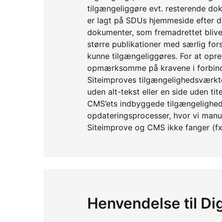
tilgængeliggøre evt. resterende dok
er lagt på SDUs hjemmeside efter d
dokumenter, som fremadrettet blive
større publikationer med særlig fors
kunne tilgængeliggøres. For at opret
opmærksomme på kravene i forbinde
Siteimproves tilgængelighedsværktøj 
uden alt-tekst eller en side uden t
CMS’ets indbyggede tilgængelighed
opdateringsprocesser, hvor vi man
Siteimprove og CMS ikke fanger (fx f
Henvendelse til Dig