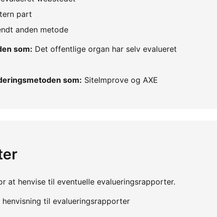
tern part
vendt anden metode
oden som:
Det offentlige organ har selv evalueret
urderingsmetoden som:
SiteImprove og AXE
ter
r at henvise til eventuelle evalueringsrapporter.
henvisning til evalueringsrapporter