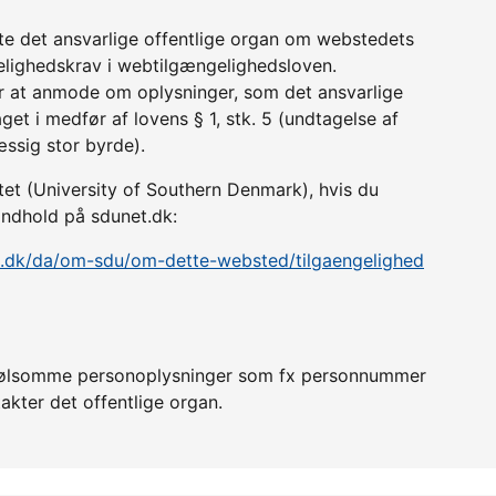
tte det ansvarlige offentlige organ om webstedets
lighedskrav i webtilgængelighedsloven.
r at anmode om oplysninger, som det ansvarlige
get i medfør af lovens § 1, stk. 5 (undtagelse af
æssig stor byrde).
et (University of Southern Denmark), hvis du
 indhold på sdunet.dk:
u.dk/da/om-sdu/om-dette-websted/tilgaengelighed
er følsomme personoplysninger som fx personnummer
akter det offentlige organ.