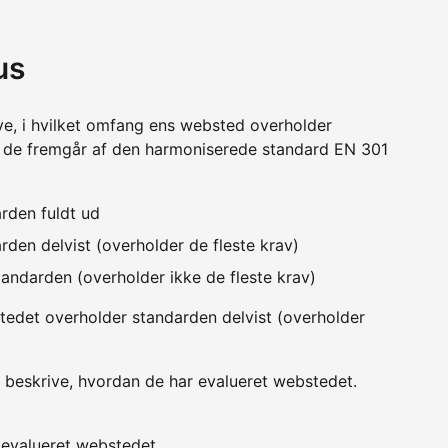
us
ve, i hvilket omfang ens websted overholder
m de fremgår af den harmoniserede standard EN 301
rden fuldt ud
den delvist (overholder de fleste krav)
andarden (overholder ikke de fleste krav)
edet overholder standarden delvist (overholder
 beskrive, hvordan de har evalueret webstedet.
v evalueret webstedet