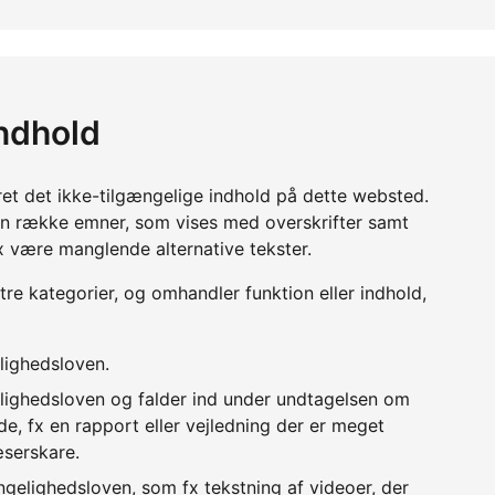
indhold
ret det ikke-tilgængelige indhold på dette websted.
en række emner, som vises med overskrifter samt
x være manglende alternative tekster.
 tre kategorier, og omhandler funktion eller indhold,
lighedsloven.
lighedsloven og falder ind under undtagelsen om
e, fx en rapport eller vejledning der er meget
æserskare.
ngelighedsloven, som fx tekstning af videoer, der