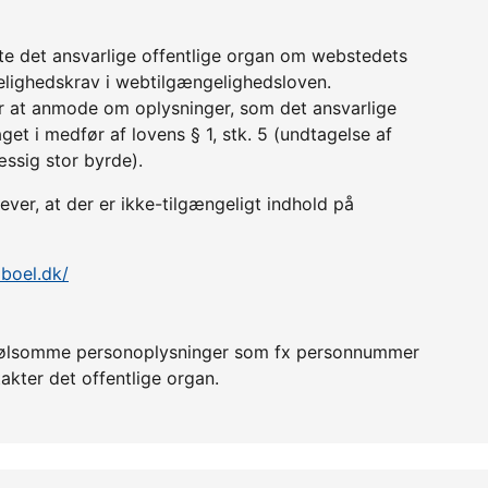
tte det ansvarlige offentlige organ om webstedets
lighedskrav i webtilgængelighedsloven.
r at anmode om oplysninger, som det ansvarlige
get i medfør af lovens § 1, stk. 5 (undtagelse af
æssig stor byrde).
ever, at der er ikke-tilgængeligt indhold på
lboel.dk/
er følsomme personoplysninger som fx personnummer
akter det offentlige organ.