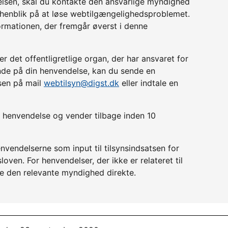
relsen, skal du kontakte den ansvarlige myndighed
d henblik på at løse webtilgængelighedsproblemet.
ormationen, der fremgår øverst i denne
r det offentligretlige organ, der har ansvaret for
lende på din henvendelse, kan du sende en
lsen på mail
webtilsyn@digst.dk
eller indtale en
in henvendelse og vender tilbage inden 10
nvendelserne som input til tilsynsindsatsen for
ven. For henvendelser, der ikke er relateret til
e den relevante myndighed direkte.