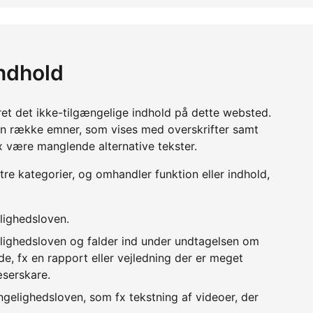
indhold
ret det ikke-tilgængelige indhold på dette websted.
en række emner, som vises med overskrifter samt
x være manglende alternative tekster.
 tre kategorier, og omhandler funktion eller indhold,
lighedsloven.
lighedsloven og falder ind under undtagelsen om
e, fx en rapport eller vejledning der er meget
æserskare.
ngelighedsloven, som fx tekstning af videoer, der