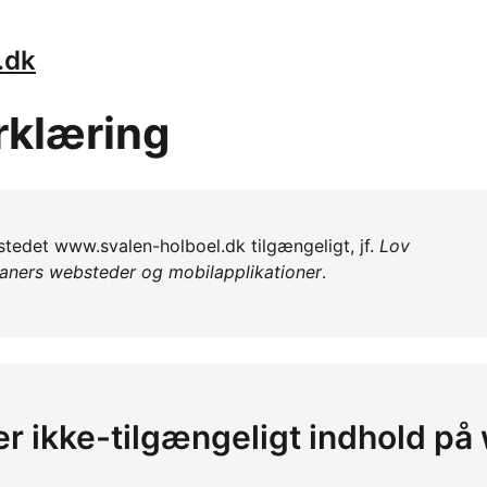
.dk
rklæring
bstedet www.svalen-holboel.dk tilgængeligt, jf.
Lov
ganers websteder og mobilapplikationer
.
 er ikke-tilgængeligt indhold p