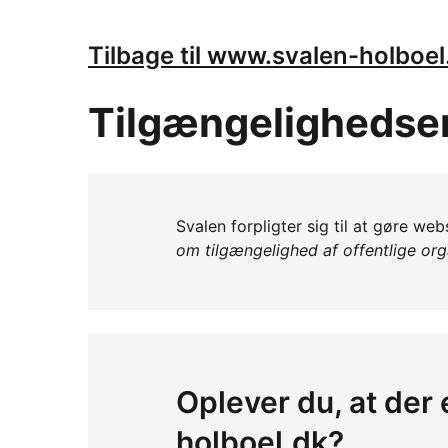
Tilbage til www.svalen-holboel
Tilgængelighedse
Svalen forpligter sig til at gøre we
om tilgængelighed af offentlige or
Oplever du, at der
holboel.dk?