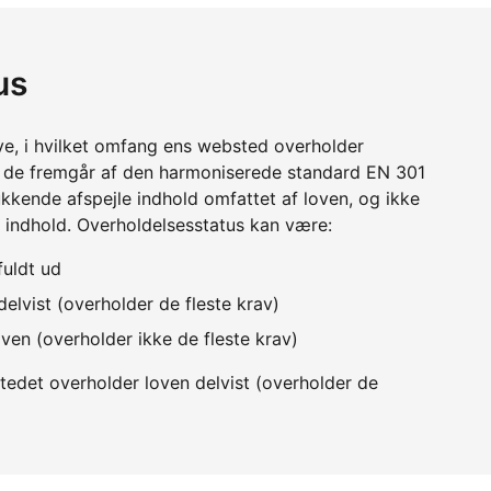
us
ve, i hvilket omfang ens websted overholder
m de fremgår af den harmoniserede standard EN 301
kkende afspejle indhold omfattet af loven, og ikke
 indhold. Overholdelsesstatus kan være:
fuldt ud
elvist (overholder de fleste krav)
ven (overholder ikke de fleste krav)
edet overholder loven delvist (overholder de