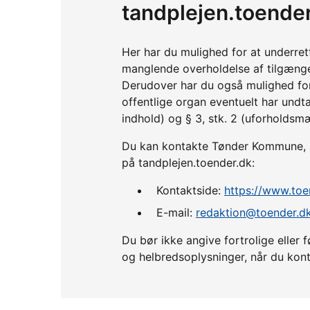
tandplejen.toende
Her har du mulighed for at underre
manglende overholdelse af tilgænge
Derudover har du også mulighed fo
offentlige organ eventuelt har undta
indhold) og § 3, stk. 2 (uforholdsm
Du kan kontakte Tønder Kommune, hv
på tandplejen.toender.dk:
Kontaktside:
https://www.to
E-mail:
redaktion@toender.d
Du bør ikke angive fortrolige ell
og helbredsoplysninger, når du kont