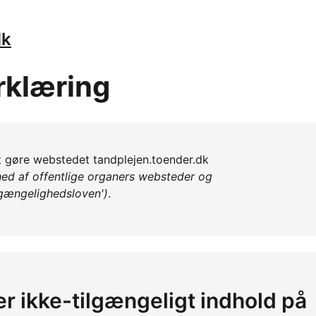
dk
rklæring
at gøre webstedet tandplejen.toender.dk
ed af offentlige organers websteder og
lgængelighedsloven')
.
er ikke-tilgængeligt indhold på