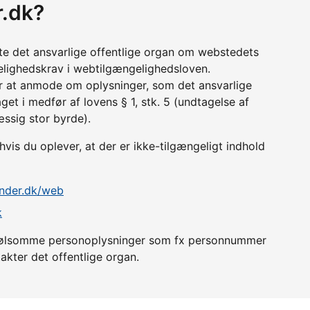
r.dk?
tte det ansvarlige offentlige organ om webstedets
lighedskrav i webtilgængelighedsloven.
r at anmode om oplysninger, som det ansvarlige
get i medfør af lovens § 1, stk. 5 (undtagelse af
æssig stor byrde).
is du oplever, at der er ikke-tilgængeligt indhold
ender.dk/web
k
er følsomme personoplysninger som fx personnummer
akter det offentlige organ.