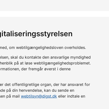
italiseringsstyrelsen
yn med, om webtilgængelighedsloven overholdes.
relsen, skal du kontakte den ansvarlige myndighed
d henblik på at løse webtilgængelighedsproblemet.
ormationen, der fremgår øverst i denne
r det offentligretlige organ, der har ansvaret for
lende på din henvendelse, kan du sende en
lsen på mail
webtilsyn@digst.dk
eller indtale en