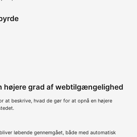
byrde
 en højere grad af webtilgængelighed
or at beskrive, hvad de gør for at opnå en højere
tedet.
 bliver løbende gennemgået, både med automatisk