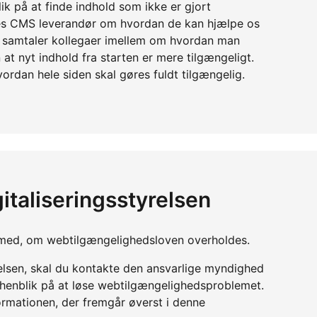
k på at finde indhold som ikke er gjort
ores CMS leverandør om hvordan de kan hjælpe os
e samtaler kollegaer imellem om hvordan man
 at nyt indhold fra starten er mere tilgængeligt.
hvordan hele siden skal gøres fuldt tilgængelig.
italiseringsstyrelsen
yn med, om webtilgængelighedsloven overholdes.
relsen, skal du kontakte den ansvarlige myndighed
d henblik på at løse webtilgængelighedsproblemet.
ormationen, der fremgår øverst i denne