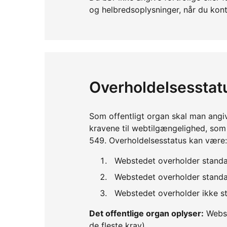
og helbredsoplysninger, når du kont
Overholdelsesstat
Som offentligt organ skal man angi
kravene til webtilgængelighed, so
549. Overholdelsesstatus kan være:
Webstedet overholder standa
Webstedet overholder standar
Webstedet overholder ikke st
Det offentlige organ oplyser:
Webst
de fleste krav)