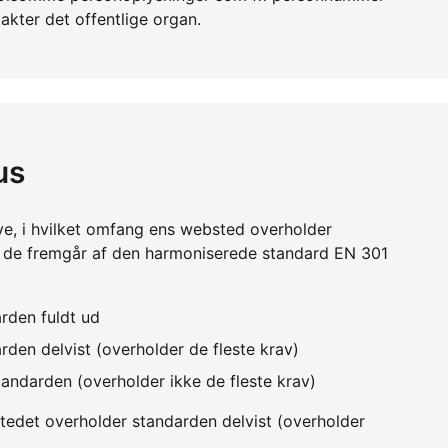
akter det offentlige organ.
us
ve, i hvilket omfang ens websted overholder
m de fremgår af den harmoniserede standard EN 301
rden fuldt ud
den delvist (overholder de fleste krav)
andarden (overholder ikke de fleste krav)
edet overholder standarden delvist (overholder