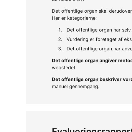
Det offentlige organ skal derudover
Her er kategorierne:
Det offentlige organ har sel
Vurdering er foretaget af eks
Det offentlige organ har an
Det offentlige organ angiver met
webstedet
Det offentlige organ beskriver v
manuel gennemgang.
Evalueringsrappor