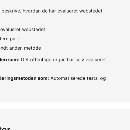
 beskrive, hvordan de har evalueret webstedet.
v evalueret webstedet
tern part
vendt anden metode
oden som:
Det offentlige organ har selv evalueret
urderingsmetoden som:
Automatiserede tests, og
ter