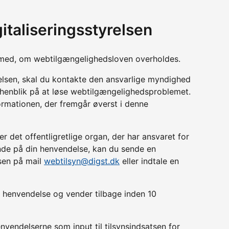
italiseringsstyrelsen
yn med, om webtilgængelighedsloven overholdes.
relsen, skal du kontakte den ansvarlige myndighed
d henblik på at løse webtilgængelighedsproblemet.
ormationen, der fremgår øverst i denne
r det offentligretlige organ, der har ansvaret for
lende på din henvendelse, kan du sende en
lsen på mail
webtilsyn@digst.dk
eller indtale en
in henvendelse og vender tilbage inden 10
nvendelserne som input til tilsynsindsatsen for