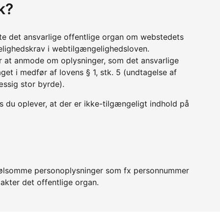
k?
tte det ansvarlige offentlige organ om webstedets
lighedskrav i webtilgængelighedsloven.
r at anmode om oplysninger, som det ansvarlige
get i medfør af lovens § 1, stk. 5 (undtagelse af
æssig stor byrde).
 du oplever, at der er ikke-tilgængeligt indhold på
er følsomme personoplysninger som fx personnummer
akter det offentlige organ.