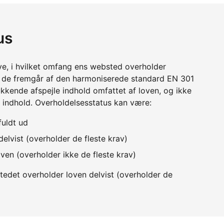
us
ve, i hvilket omfang ens websted overholder
m de fremgår af den harmoniserede standard EN 301
kkende afspejle indhold omfattet af loven, og ikke
 indhold. Overholdelsesstatus kan være:
fuldt ud
elvist (overholder de fleste krav)
ven (overholder ikke de fleste krav)
edet overholder loven delvist (overholder de