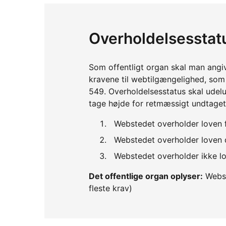
Overholdelsesstat
Som offentligt organ skal man angi
kravene til webtilgængelighed, so
549. Overholdelsesstatus skal udelu
tage højde for retmæssigt undtaget
Webstedet overholder loven 
Webstedet overholder loven d
Webstedet overholder ikke lo
Det offentlige organ oplyser:
Webst
fleste krav)