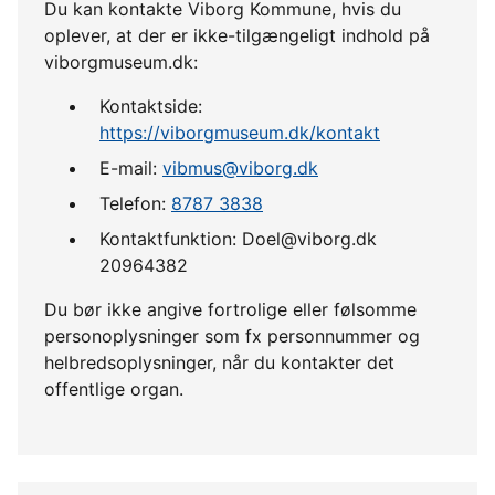
Du kan kontakte Viborg Kommune, hvis du
oplever, at der er ikke-tilgængeligt indhold på
viborgmuseum.dk:
Kontaktside:
https://viborgmuseum.dk/kontakt
E-mail:
vibmus@viborg.dk
Telefon:
8787 3838
Kontaktfunktion: Doel@viborg.dk
20964382
Du bør ikke angive fortrolige eller følsomme
personoplysninger som fx personnummer og
helbredsoplysninger, når du kontakter det
offentlige organ.