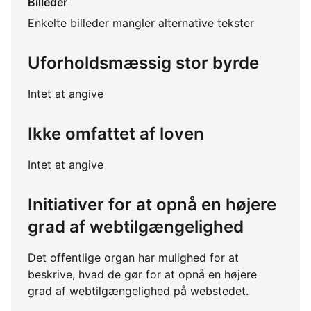
Billeder
Enkelte billeder mangler alternative tekster
Uforholdsmæssig stor byrde
Intet at angive
Ikke omfattet af loven
Intet at angive
Initiativer for at opnå en højere
grad af webtilgængelighed
Det offentlige organ har mulighed for at
beskrive, hvad de gør for at opnå en højere
grad af webtilgængelighed på webstedet.