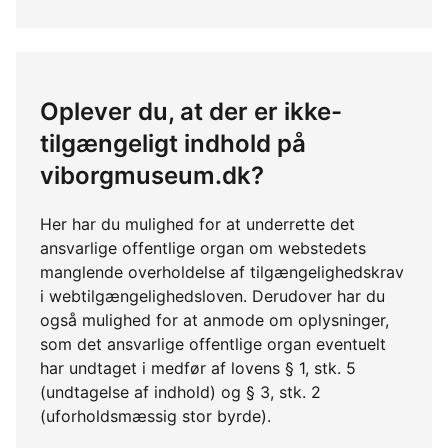
Oplever du, at der er ikke-
tilgængeligt indhold på
viborgmuseum.dk?
Her har du mulighed for at underrette det
ansvarlige offentlige organ om webstedets
manglende overholdelse af tilgængelighedskrav
i webtilgængelighedsloven. Derudover har du
også mulighed for at anmode om oplysninger,
som det ansvarlige offentlige organ eventuelt
har undtaget i medfør af lovens § 1, stk. 5
(undtagelse af indhold) og § 3, stk. 2
(uforholdsmæssig stor byrde).